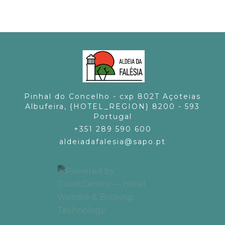
Accetto I Termini E Condizioni E La Politica
Sulla Privacy E Sui Dati Personali, Che Ne
Costituisce Parte Integrante
Pinhal do Concelho - cxp 802T Açoteias
Albufeira, {HOTEL_REGION} 8200 - 593
Portugal
+351 289 590 600
aldeiadafalesia@sapo.pt