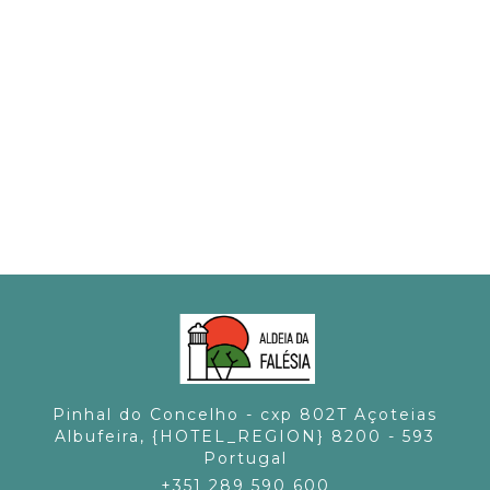
Pinhal do Concelho - cxp 802T Açoteias
Albufeira, {HOTEL_REGION} 8200 - 593
Portugal
+351 289 590 600